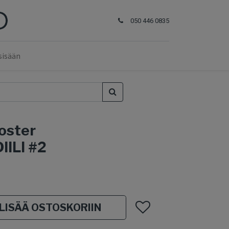
050 446 0835
sisään
oster
ILI #2
LISÄÄ OSTOSKORIIN