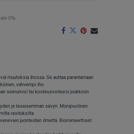
 alv 0%
kyviä muutoksia ihossa. Se auttaa parantamaan
köinen, vahvempi iho.
oman seerumisi tai kosteusvoiteesi joukkoon
teyden ja tasaisemman sävyn. Monipuolinen
ilta rasituksilta.
yvenevien juonteiden ilmettä. Biomimeettiset