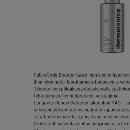
FutureCode Booster tukee ihon luonnollista kor
ihon rakennetta, tasoittamaan ihonsävyä ja väh
Tehosta ihon pitkäikäisyyttä jokaisella käyttök
tehostamaan ihonhoitorutiinisi vaikutuksia.
Longevity Renew Complex tukee ihon NAD+ -taso
antioksidanttiyhdistelmä neutraloi vapaita radika
Tara-hedelmäuutetta ja punalevää sisältävä koo
fosfolipidit vahvistavat ihon suojamuuria ja tuk