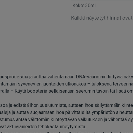
Koko
:
30ml
Kaikki näytetyt hinnat ovat
jausprosessia ja auttaa vähentämään DNA-vaurioihin liittyviä nä
entämään syvenevien juonteiden ulkonäköä – tuloksena terveennä
erralla – Käytä boosteria sellaisenaan seerumin tavoin tai lisää 
a ja edistää ihon uusiutumista, auttaen ihoa säilyttämään kiin
aleja ja auttaa suojaamaan ihoa päivittäisiltä ympäristön aiheuttam
stumus antaa välittömän kiinteyttävän vaikutuksen ja vähentää s
evat aktiiviaineiden tehokasta imeytymistä.