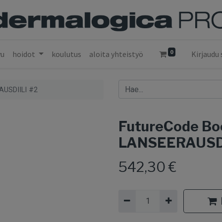
0
vu
hoidot
koulutus
aloita yhteistyö
Kirjaudu 
AUSDIILI #2
FutureCode Bo
LANSEERAUSDI
542,30
€