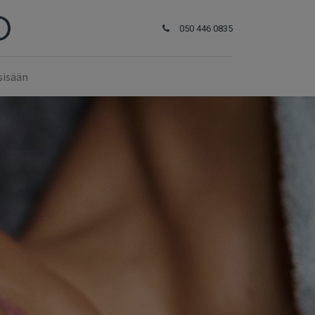
050 446 0835
sisään