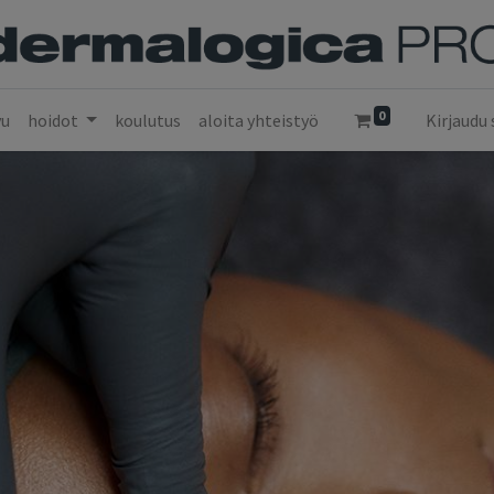
0
vu
hoidot
koulutus
aloita yhteistyö
Kirjaudu 