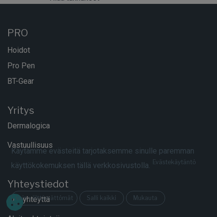
PRO
Hoidot
Pro Pen
BT-Gear
Yritys
Dermalogica
Vastuullisuus
Käytämme evästeitä tarjotaksemme sinulle paremman
Evästekäytäntö
käyttökokemuksen tällä verkkosivustolla.
Yhteystiedot
Vain välttämättömät
Salli kaikki
Mukauta
Ota yhteyttä