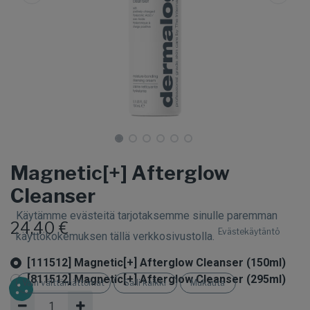
Magnetic[+] Afterglow
Cleanser
Käytämme evästeitä tarjotaksemme sinulle paremman
24,40
€
Evästekäytäntö
käyttökokemuksen tällä verkkosivustolla.
[111512] Magnetic[+] Afterglow Cleanser (150ml)
[811512] Magnetic[+] Afterglow Cleanser (295ml)
Vain välttämättömät
Salli kaikki
Mukauta