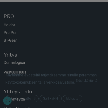
PRO
Hoidot
Pro Pen
BT-Gear
Yritys
Dermalogica
Vastuullisuus
Käytämme evästeitä tarjotaksemme sinulle paremman
Evästekäytäntö
käyttökokemuksen tällä verkkosivustolla.
Yhteystiedot
Vain välttämättömät
Salli kaikki
Mukauta
Ota yhteyttä