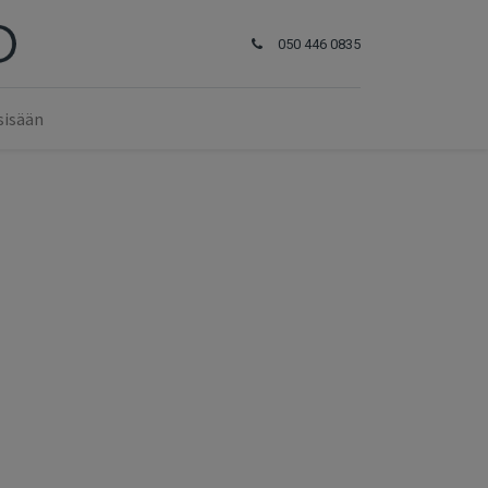
050 446 0835
sisään