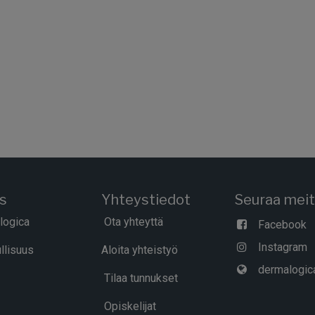
ys
Yhteystiedot
Seuraa mei
logica
Ota yhteyttä
Facebook
Instagram
llisuus
Aloita yhteistyö
dermalogica
Tilaa tunnukset
Opiskelijat