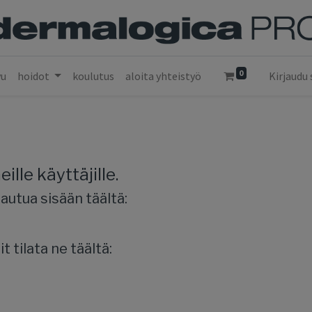
0
vu
hoidot
koulutus
aloita yhteistyö
Kirjaudu 
ille käyttäjille.
rjautua sisään täältä:
it tilata ne täältä: