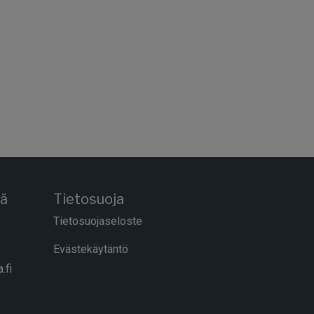
tä
Tietosuoja
Tietosuojaseloste
Evästekäytäntö
.fi