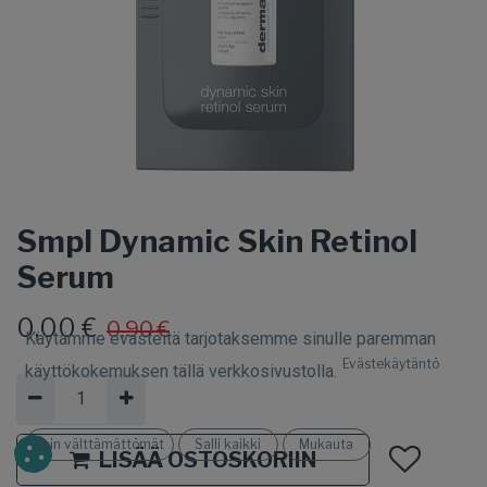
Smpl Dynamic Skin Retinol
Serum
0,00
€
0,90
€
Käytämme evästeitä tarjotaksemme sinulle paremman
Evästekäytäntö
käyttökokemuksen tällä verkkosivustolla.
Vain välttämättömät
Salli kaikki
Mukauta
LISÄÄ OSTOSKORIIN