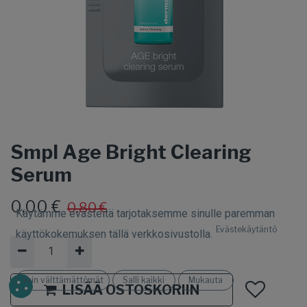
Smpl Age Bright Clearing
Serum
0,00
€
0,80
€
Käytämme evästeitä tarjotaksemme sinulle paremman
Evästekäytäntö
käyttökokemuksen tällä verkkosivustolla.
Vain välttämättömät
Salli kaikki
Mukauta
LISÄÄ OSTOSKORIIN