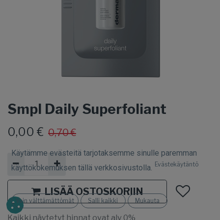
Smpl Daily Superfoliant
0,00
€
0,70
€
Käytämme evästeitä tarjotaksemme sinulle paremman
Evästekäytäntö
käyttökokemuksen tällä verkkosivustolla.
LISÄÄ OSTOSKORIIN
Vain välttämättömät
Salli kaikki
Mukauta
Kaikki näytetyt hinnat ovat alv 0%