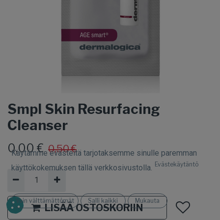
Smpl Skin Resurfacing
Cleanser
0,00
€
0,50
€
Käytämme evästeitä tarjotaksemme sinulle paremman
Evästekäytäntö
käyttökokemuksen tällä verkkosivustolla.
Vain välttämättömät
Salli kaikki
Mukauta
LISÄÄ OSTOSKORIIN