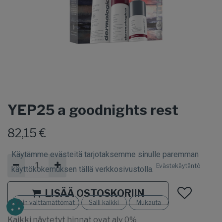
YEP25 a goodnights rest
82,15
€
Käytämme evästeitä tarjotaksemme sinulle paremman
Evästekäytäntö
käyttökokemuksen tällä verkkosivustolla.
LISÄÄ OSTOSKORIIN
Vain välttämättömät
Salli kaikki
Mukauta
Kaikki näytetyt hinnat ovat alv 0%