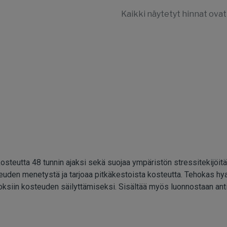
Kaikki näytetyt hinnat ovat
osteutta 48 tunnin ajaksi sekä suojaa ympäristön stressitekijöit
teuden menetystä ja tarjoaa pitkäkestoista kosteutta. Tehokas h
rroksiin kosteuden säilyttämiseksi. Sisältää myös luonnostaan an