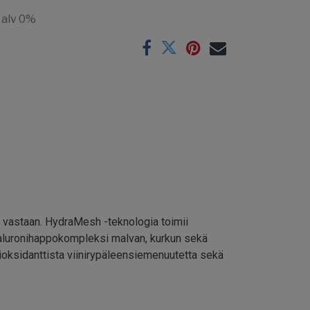
 alv 0%
ä vastaan. HydraMesh -teknologia toimii
yaluronihappokompleksi malvan, kurkun sekä
tioksidanttista viinirypäleensiemenuutetta sekä