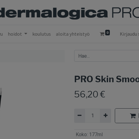
0
vu
hoidot
koulutus
aloita yhteistyö
Kirjaudu 
PRO Skin Smoo
56,20
€
Koko
:
177ml