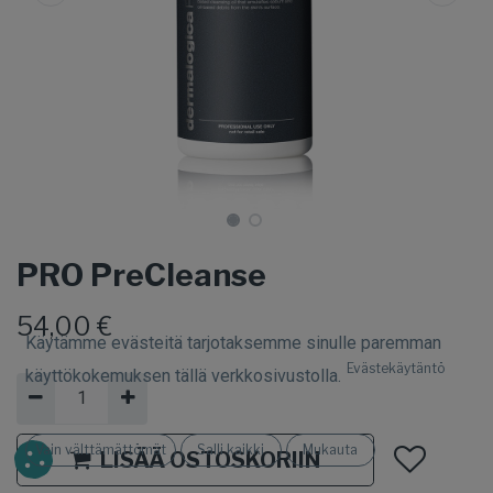
PRO PreCleanse
54,00
€
Käytämme evästeitä tarjotaksemme sinulle paremman
Evästekäytäntö
käyttökokemuksen tällä verkkosivustolla.
Vain välttämättömät
Salli kaikki
Mukauta
LISÄÄ OSTOSKORIIN