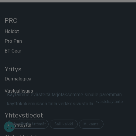
PRO
Hoidot
Pro Pen
BT-Gear
Yritys
Dermalogica
Vastuullisuus
Käytämme evästeitä tarjotaksemme sinulle paremman
Evästekäytäntö
käyttökokemuksen tällä verkkosivustolla.
Yhteystiedot
Vain välttämättömät
Salli kaikki
Mukauta
Ota yhteyttä